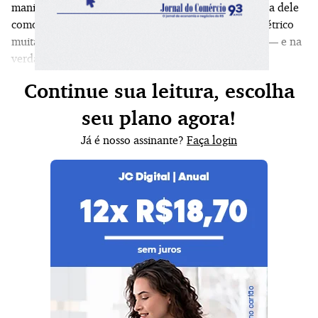
manifesta no humor peculiar mas também na agudeza dele
como leitor. Aliás, ele foi nosso parceiro no Sarau Elétrico
muitas e muitas vezes, sempre levando leituras finas — e na
verdade às vezes grossas, banhadas de picardia.” ​
Continue sua leitura, escolha
seu plano agora!
Já é nosso assinante?
Faça login