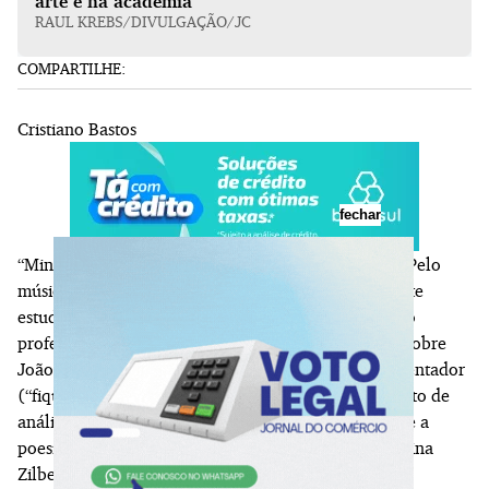
arte e na academia
RAUL KREBS/DIVULGAÇÃO/JC
COMPARTILHE:
Cristiano Bastos
fechar
“Minha relação com o Carlo Pianta é de admiração. Pelo
músico que ele sempre foi mas, depois, pelo excelente
estudioso de literatura que ele mostrou ser”, afirma o
professor Luís Augusto Fischer. Pianta fez mestrado sobre
João Gilberto e a Bossa Nova, com Fischer como orientador
(“fiquei meio de sparring dele para o desenvolvimento de
análises sutis e muito inventivas”), e doutorado sobre a
poesia exigente de Jorge de Lima, orientado por Regina
Zilberman. “Aprendi muito com a verve dele, que se