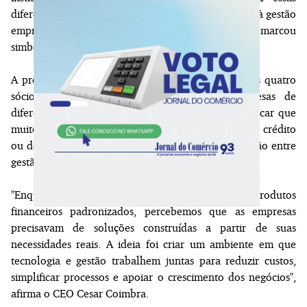
diferentes frentes em um único ecossistema voltado à gestão
empresarial. O lançamento realizado em Gramado marcou
simbolicamente a apresentação da marca.
A proposta nasceu da experiência acumulada pelos quatro
sócios ao longo de décadas atendendo empresas de
diferentes segmentos. Essa vivência permitiu identificar que
muitos desafios não decorrem apenas da oferta de crédito
ou de produtos bancários, mas da falta de integração entre
gestão financeira, tributação e operação.
"Enquanto o mercado tradicional oferece produtos
financeiros padronizados, percebemos que as empresas
precisavam de soluções construídas a partir de suas
necessidades reais. A ideia foi criar um ambiente em que
tecnologia e gestão trabalhem juntas para reduzir custos,
simplificar processos e apoiar o crescimento dos negócios",
afirma o CEO Cesar Coimbra.