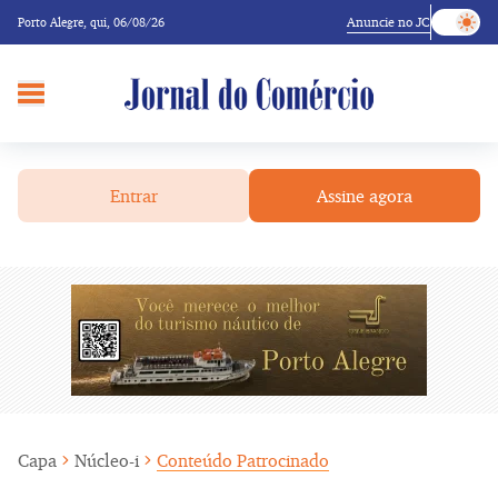
Anuncie no JC
Porto Alegre,
qui, 06/08/26
Entrar
Assine agora
Capa
Núcleo-i
Conteúdo Patrocinado