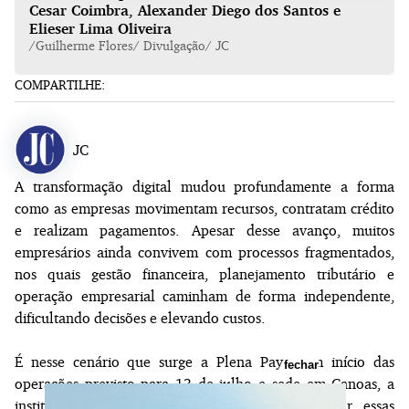
Cesar Coimbra, Alexander Diego dos Santos e
Elieser Lima Oliveira
/Guilherme Flores/ Divulgação/ JC
COMPARTILHE:
JC
A transformação digital mudou profundamente a forma
como as empresas movimentam recursos, contratam crédito
e realizam pagamentos. Apesar desse avanço, muitos
empresários ainda convivem com processos fragmentados,
nos quais gestão financeira, planejamento tributário e
operação empresarial caminham de forma independente,
dificultando decisões e elevando custos.
É nesse cenário que surge a Plena Pay. Com início das
fechar
operações previsto para 13 de julho e sede em Canoas, a
instituição chega ao mercado propondo integrar essas