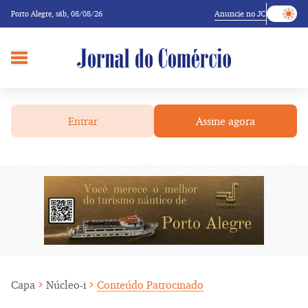
Anuncie no JC
Porto Alegre,
sáb, 08/08/26
Entrar
Assine agora
Capa
Núcleo-i
Conteúdo Patrocinado