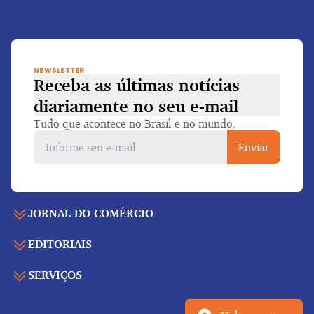
NEWSLETTER
Receba as últimas notícias
diariamente
no seu e-mail
Tudo que acontece no Brasil e no mundo.
Enviar
JORNAL DO COMÉRCIO
EDITORIAIS
Capa
Últimas notícias
SERVIÇOS
Economia
Edição para folhear
Política
Agenda de eventos
Edições anteriores