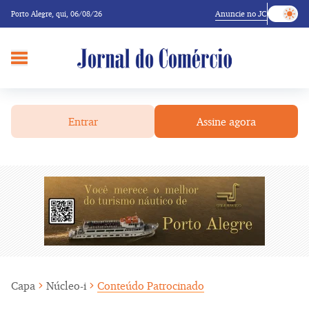
Anuncie no JC
Porto Alegre,
qui, 06/08/26
Entrar
Assine agora
Capa
Núcleo-i
Conteúdo Patrocinado