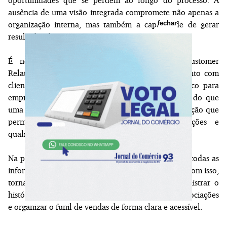
ausência de uma visão integrada compromete não apenas a
fechar
organização interna, mas também a capacidade de gerar
resultados de forma consistente.
É nesse contexto que o CRM, sigla para Customer
Relationship Management (gestão de relacionamento com
clientes), se consolida como um recurso estratégico para
empresas que buscam crescer com estrutura. Mais do que
uma ferramenta, trata-se de um modelo de organização que
permite centralizar dados, acompanhar interações e
qualificar a gestão comercial.
Na prática, um CRM reúne, em um único ambiente, todas as
informações relacionadas aos clientes e às vendas. Com isso,
torna possível estruturar e acompanhar leads, registrar o
histórico de interações, visualizar o avanço das negociações
e organizar o funil de vendas de forma clara e acessível.