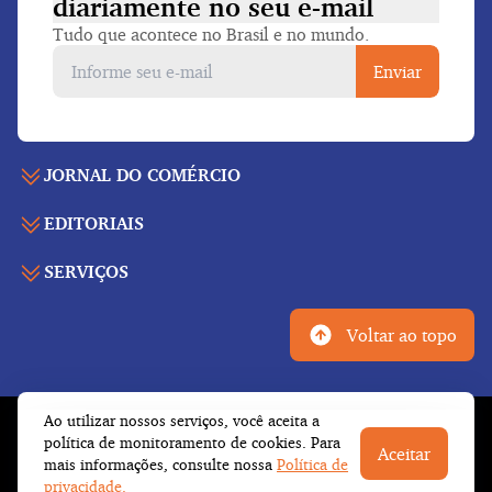
diariamente
no seu e-mail
Tudo que acontece no Brasil e no mundo.
Enviar
JORNAL DO COMÉRCIO
EDITORIAIS
Capa
Últimas notícias
SERVIÇOS
Economia
Edição para folhear
Política
Agenda de eventos
Edições anteriores
Voltar ao topo
Geral
Indicadores
Cadernos especiais
Internacional
Galeria de vídeos
Publicidade legal
Esportes
Ao utilizar nossos serviços, você aceita a
Tempo
Fale conosco
© Copyright 2026 Empresa Jornalística J.C. Jarros
política de monitoramento de cookies. Para
Cultura
Aceitar
Newsletter
Ltda.
Todos os direitos reservados
mais informações, consulte nossa
Política de
Trabalhe conosco
Opinião
privacidade.