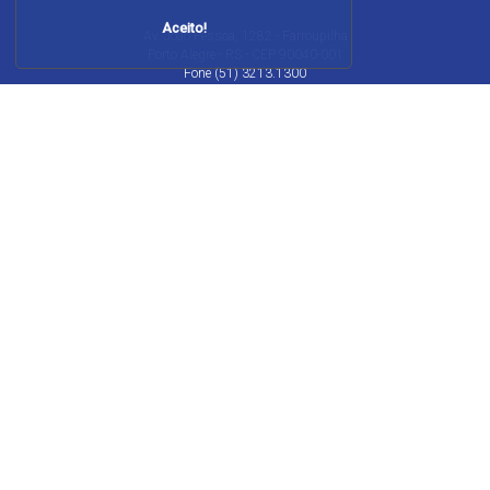
Aceito!
Av. João Pessoa, 1282 - Farroupilha
Porto Alegre - RS - CEP 90040-001
Fone (51) 3213.1300
JORNAL DO COMÉRCIO
EDITORIAS
SERVIÇOS
Capa
Economia
Agenda de
Últimas notícias
Política
eventos
Edição para folhear
Geral
Indicadores
Edições anteriores
Internacional
Galeria de
Cadernos Especiais
Esportes
imagens
Publicidade Legal
Cultura
Galeria de vídeos
Fale conosco
Opinião
Tempo
Institucional
Colunas
RSS
Assine
Cadernos
Newsletter
Anuncie
GeraçãoE
Jornal Cidades
Marcas