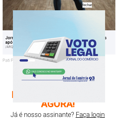
fechar
Jornalista Pati Pontalti aderiu aos exercícios físicos
após os 40 anos
/ARQUIVO PESSOAL/JC
Pati Pontalti
CONTINUE SUA
LEITURA,
ESCOLHA SEU PLANO
AGORA!
Já é nosso assinante?
Faça login