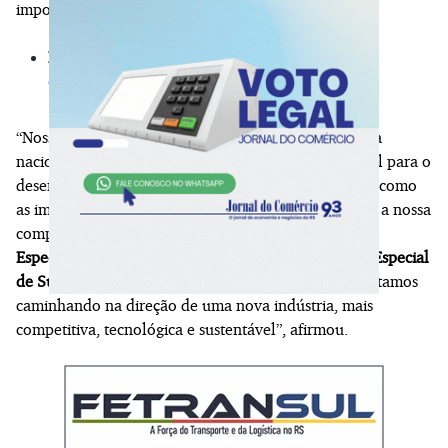
importações e das transformações do cenário global.
LEIA TAMBÉM:
Indústria moveleira vislumbra
oportunidades reais de ganhos
“Nosso propósito de trabalho é aumentar a soberania
nacional de uma cadeia produtiva que é fundamental para o
desenvolvimento do País, principalmente em frentes como
as importações de resinas estrangeiras que impactam a nossa
competitividade. Com as implementações do
Regime
Especial da Indústria Química (REIQ)
e o
Programa Especial
de Sustentabilidade da Indústria Química (Presiq)
estamos
caminhando na direção de uma nova indústria, mais
competitiva, tecnológica e sustentável”, afirmou.