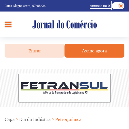
Anuncie no JC
Porto Alegre,
sexta, 07/08/26
Entrar
Assine agora
Capa
Dia da Indústria
Petroquímica