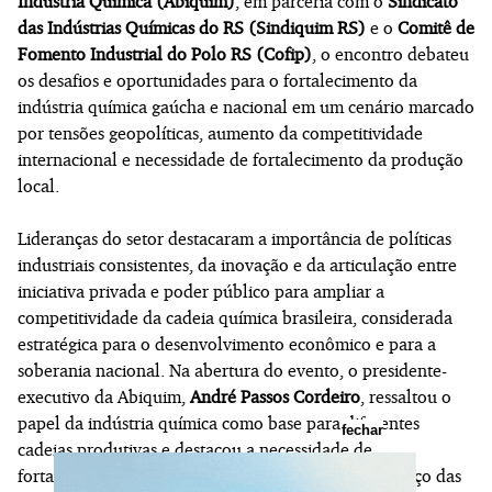
Indústria Química (Abiquim)
, em parceria com o
Sindicato
das Indústrias Químicas do RS (Sindiquim RS)
e o
Comitê de
Fomento Industrial do Polo RS (Cofip)
, o encontro debateu
os desafios e oportunidades para o fortalecimento da
indústria química gaúcha e nacional em um cenário marcado
por tensões geopolíticas, aumento da competitividade
internacional e necessidade de fortalecimento da produção
local.
Lideranças do setor destacaram a importância de políticas
industriais consistentes, da inovação e da articulação entre
iniciativa privada e poder público para ampliar a
competitividade da cadeia química brasileira, considerada
estratégica para o desenvolvimento econômico e para a
soberania nacional. Na abertura do evento, o presidente-
executivo da Abiquim,
André Passos Cordeiro
, ressaltou o
papel da indústria química como base para diferentes
fechar
cadeias produtivas e destacou a necessidade de
fortalecimento da produção nacional diante do avanço das