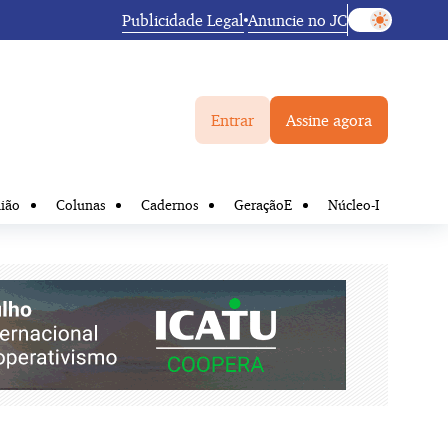
Publicidade Legal
Anuncie no JC
Entrar
Assine agora
ião
Colunas
Cadernos
GeraçãoE
Núcleo-I