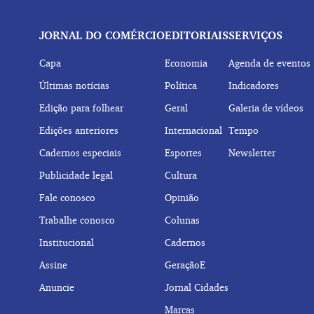
JORNAL DO COMÉRCIO
EDITORIAIS
SERVIÇOS
Capa
Economia
Agenda de eventos
Últimas notícias
Política
Indicadores
Edição para folhear
Geral
Galeria de vídeos
Edições anteriores
Internacional
Tempo
Cadernos especiais
Esportes
Newsletter
Publicidade legal
Cultura
Fale conosco
Opinião
Trabalhe conosco
Colunas
Institucional
Cadernos
Assine
GeraçãoE
Anuncie
Jornal Cidades
Marcas