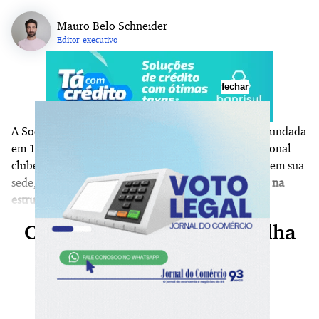
Mauro Belo Schneider
Editor-executivo
fechar
A Sociedade de Ginástica de Porto Alegre (Sogipa), fundada
em 1867 e desde então consolidada como um tradicional
clube da cidade, acaba de anunciar um investimento em sua
sede, na Zona Norte.
Serão R$ 10 milhões aportados na
estrutura ao longo dos próximos meses
.
Continue sua leitura, escolha
seu plano agora!
Já é nosso assinante?
Faça login