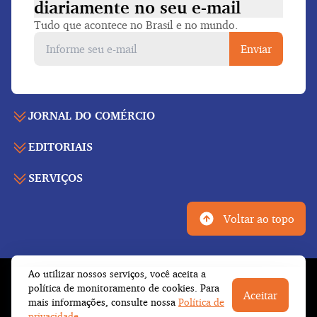
diariamente
no seu e-mail
Tudo que acontece no Brasil e no mundo.
Enviar
JORNAL DO COMÉRCIO
EDITORIAIS
Capa
Últimas notícias
SERVIÇOS
Economia
Edição para folhear
Política
Agenda de eventos
Edições anteriores
Voltar ao topo
Geral
Indicadores
Cadernos especiais
Internacional
Galeria de vídeos
Publicidade legal
Esportes
Ao utilizar nossos serviços, você aceita a
Tempo
Fale conosco
© Copyright 2026 Empresa Jornalística J.C. Jarros
política de monitoramento de cookies. Para
Cultura
Aceitar
Newsletter
Ltda.
Todos os direitos reservados
mais informações, consulte nossa
Política de
Trabalhe conosco
Opinião
privacidade.