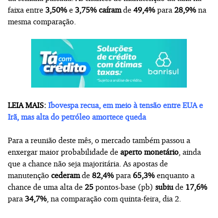
faixa entre
3,50%
e
3,75%
caíram
de
49,4%
para
28,9%
na
mesma comparação.
LEIA MAIS:
Ibovespa recua, em meio à tensão entre EUA e
Irã, mas alta do petróleo amortece queda
Para a reunião deste mês, o mercado também passou a
enxergar maior probabilidade de
aperto monetário
, ainda
que a chance não seja majoritária. As apostas de
manutenção
cederam
de
82,4%
para
65,3%
enquanto a
chance de uma alta de
25
pontos-base (pb)
subiu
de
17,6%
para
34,7%
, na comparação com quinta-feira, dia 2.