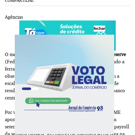
COMPARTILHE:
Agências
fechar
O mercado aumentou as apostas de que o
Federal Reserve
(Fed)
elevará os juros
na reunião de setembro, segundo a
ferramenta FedWatch, do CME Group. Investidores
observam possíveis efeitos na
inflação americana
com a
escalada de hostilidades no Oriente Médio, o que pode
resultar em uma postura mais hawkish por parte do banco
central.
Por volta das 13h17 (de Brasília), a ferramenta do CME
apontava probabilidade de
71,1%
de alta de juros em
setembro, em comparação com a
50,6%
vista após o payroll
da semana passada. As chances de manutenção da taxa na