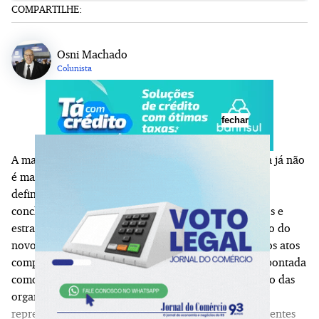
COMPARTILHE:
Osni Machado
Colunista
fechar
A maior preocupação em relação à reforma tributária já não
é mais a aprovação das novas regras, mas a falta de
definições operacionais para que empresas consigam
concluir a adaptação de sistemas, processos, contratos e
estratégias de negócios antes do início da implantação do
novo modelo. A ausência das alíquotas definitivas, dos atos
complementares e de parte da regulamentação foi apontada
como um dos principais entraves para o planejamento das
organizações, apesar do consenso de que a reforma
representa uma transformação estrutural sem precedentes