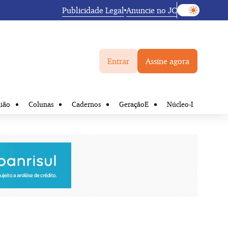
Publicidade Legal
Anuncie no JC
Entrar
Assine agora
ião
Colunas
Cadernos
GeraçãoE
Núcleo-I