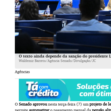
O texto ainda depende da sanção do presidente Lu
Waldemir Barreto/Agência Senado/Divulgação/JC
Agências
O
Senado
aprovou
nesta terça-feira (7) um
projeto de le
permite
automatizar
o pagamento mensal da
pensão ali