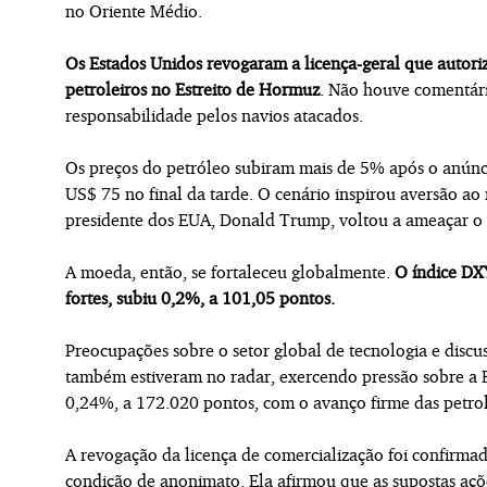
no Oriente Médio.
Os Estados Unidos revogaram a licença-geral que autori
petroleiros no Estreito de Hormuz
. Não houve comentári
responsabilidade pelos navios atacados.
Os preços do petróleo subiram mais de 5% após o anúncio
US$ 75 no final da tarde. O cenário inspirou aversão ao 
presidente dos EUA, Donald Trump, voltou a ameaçar o I
A moeda, então, se fortaleceu globalmente.
O índice DXY
fortes, subiu 0,2%, a 101,05 pontos.
Preocupações sobre o setor global de tecnologia e discus
também estiveram no radar, exercendo pressão sobre a 
0,24%, a 172.020 pontos, com o avanço firme das petrol
A revogação da licença de comercialização foi confirm
condição de anonimato. Ela afirmou que as supostas açõ