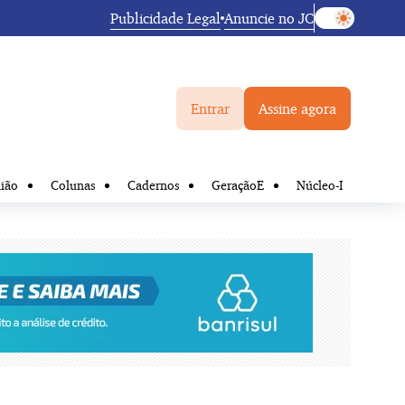
Publicidade Legal
Anuncie no JC
Entrar
Assine agora
ião
Colunas
Cadernos
GeraçãoE
Núcleo-I