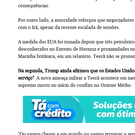
consequências.
Por outro lado, a autoridade reforçou que negociadores
com o Irã, apesar da recente escalada de tensões.
A medida dos EUA foi tomada depois que três petroleiros 
desconhecidos no Estreito de Hormuz e proximidades no
Marinha britânica, em um relatório. Teerã não se pronu
Na segunda, Trump ainda afirmou que os Estados Unidos
serviço"
. A nova ameaça militar a Teerã acontece em mei
supremo morto no início do conflito no Oriente Médio.
"Ou vamos chegar a um acordo ou vamos terminar o serviço