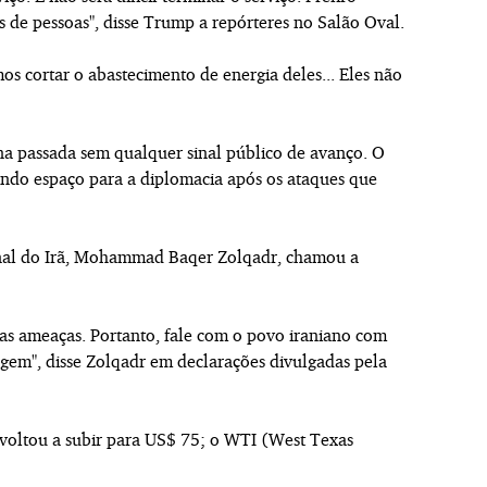
 de pessoas", disse Trump a repórteres no Salão Oval.
 cortar o abastecimento de energia deles... Eles não
na passada sem qualquer sinal público de avanço. O
brindo espaço para a diplomacia após os ataques que
nal do Irã, Mohammad Baqer Zolqadr, chamou a
as ameaças. Portanto, fale com o povo iraniano com
agem", disse Zolqadr em declarações divulgadas pela
t voltou a subir para US$ 75; o WTI (West Texas