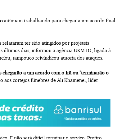
 continuam trabalhando para chegar a um acordo final
relataram ter sido atingidos por projéteis
s últimos dias, informou a agência UKMTO, ligada à
nciou, tampouco reivindicou autoria dos ataques.
 chegarão a um acordo com o Irã ou "terminarão o
o aos cortejos fúnebres de Ali Khamenei, líder
. E não será difícil terminar o serviço. Prefiro