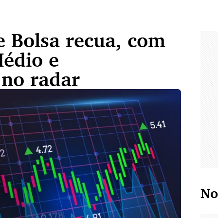
e Bolsa recua, com
Médio e
 no radar
No