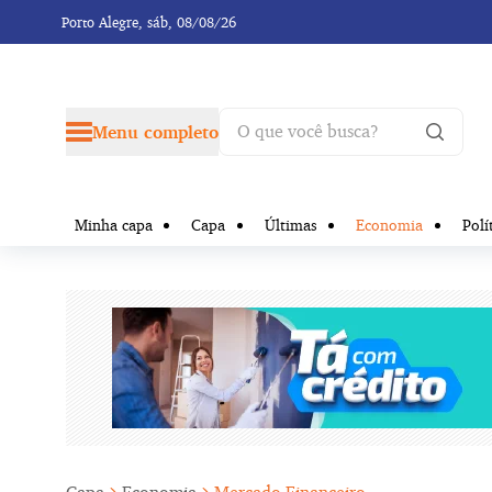
Porto Alegre,
sáb, 08/08/26
Menu completo
Minha capa
Capa
Últimas
Economia
Polí