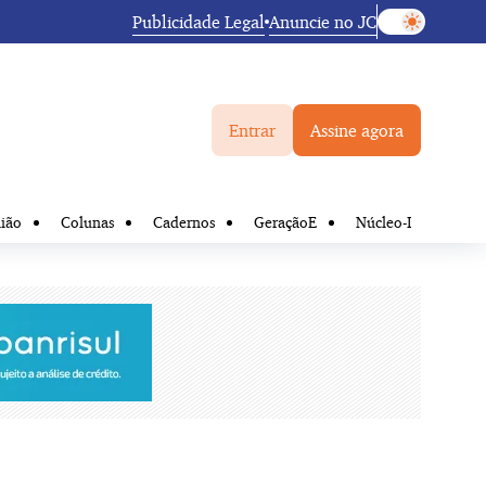
Publicidade Legal
Anuncie no JC
Entrar
Assine agora
ião
Colunas
Cadernos
GeraçãoE
Núcleo-I