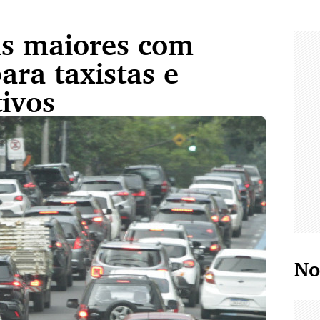
as maiores com
ara taxistas e
tivos
No