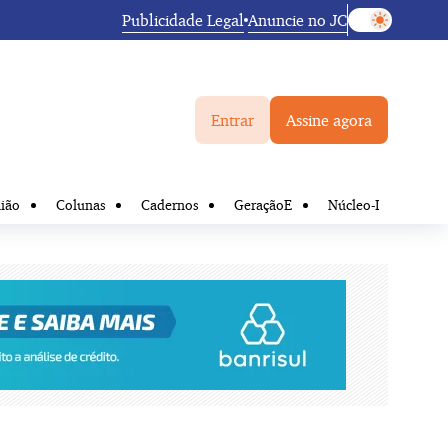
Publicidade Legal
Anuncie no JC
Entrar
Assine agora
ião
Colunas
Cadernos
GeraçãoE
Núcleo-I