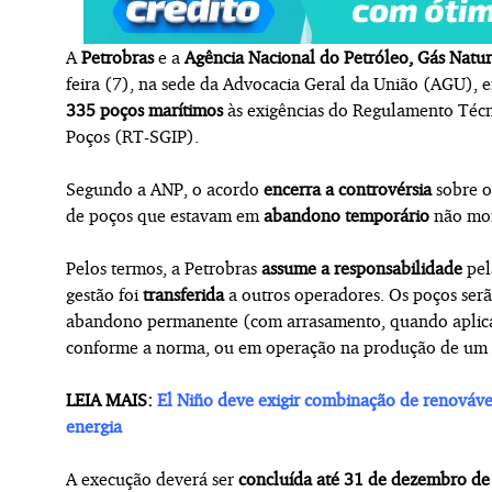
A
Petrobras
e a
Agência Nacional do Petróleo, Gás Natur
feira (7), na sede da Advocacia Geral da União (AGU), 
335
poços marítimos
às exigências do Regulamento Técn
Poços (RT-SGIP).
Segundo a ANP, o acordo
encerra a controvérsia
sobre o
de poços que estavam em
abandono temporário
não mon
Pelos termos, a Petrobras
assume a responsabilidade
pel
gestão foi
transferida
a outros operadores. Os poços ser
abandono permanente (com arrasamento, quando aplic
conforme a norma, ou em operação na produção de um 
LEIA MAIS:
El Niño deve exigir combinação de renovávei
energia
A execução deverá ser
concluída até 31 de dezembro d