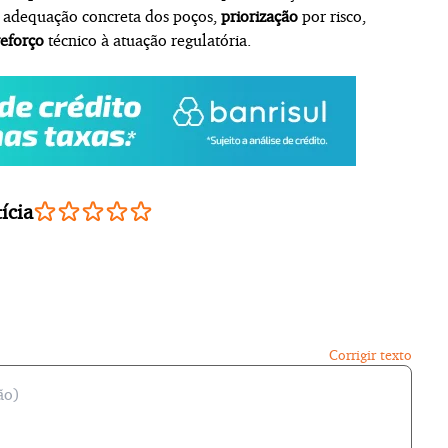
r adequação concreta dos poços,
priorização
por risco,
reforço
técnico à atuação regulatória.
ícia
Corrigir texto