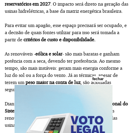
reservatórios em 2027
. O impacto será direto na geração das
usinas hidrelétricas, a base da matriz energética brasileira.
Para evitar um apagão, esse espaço precisará ser ocupado, e
a decisão de quais fontes utilizar para isso será tomada a
partir de
critérios de custo e disponibilidade.
As renováveis -
eólica e solar
- são mais baratas e ganham
potência com a seca, devendo ter preferência. Ao mesmo
tempo, são mais instáveis: geram mais energia conforme a
luz do sol ou a força do vento. Já as térmicas, apesar de
fechar
terem um
peso maior na conta de luz
, são acionadas
segundo a demanda.
Diante desse cenário, o próprio
ONS (Operador Nacional do
Sistema Elétrico)
admite que a solução será utilizar as
renováveis, quando disponíveis, mas sem abrir mão das
usinas térmicas de gás natural e carvão.