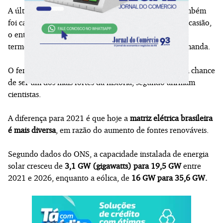
A última grande crise elétrica do Brasil, em 2021, também
foi causada pela incidência de um forte El Niño. Na ocasião,
o então governo de
Jair Bolsonaro (PL)
contratou
termelétricas de forma emergencial para suprir a demanda.
O fenômeno climático deve se repetir neste ano, com chance
de ser um dos mais fortes da história, segundo afirmam
cientistas.
A diferença para 2021 é que hoje a
matriz elétrica brasileira
é mais diversa
, em razão do aumento de fontes renováveis.
Segundo dados do ONS, a capacidade instalada de energia
solar cresceu de
3,1 GW (gigawatts) para 19,5 GW
entre
2021 e 2026, enquanto a eólica, de
16 GW para 35,6 GW.