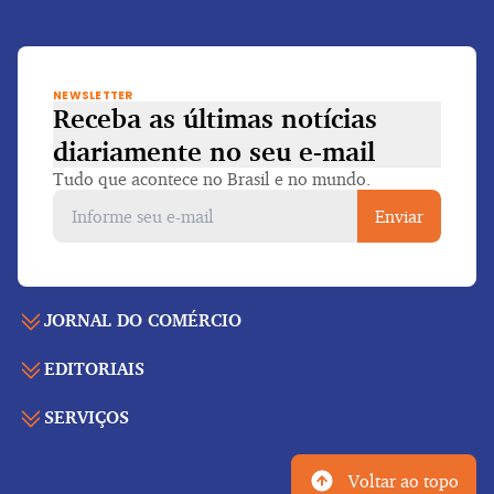
NEWSLETTER
Receba as últimas notícias
diariamente
no seu e-mail
Tudo que acontece no Brasil e no mundo.
Enviar
JORNAL DO COMÉRCIO
EDITORIAIS
Capa
Últimas notícias
SERVIÇOS
Economia
Edição para folhear
Política
Agenda de eventos
Edições anteriores
Voltar ao topo
Geral