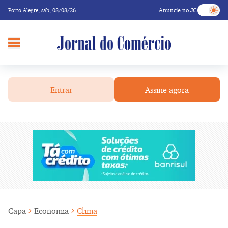
Anuncie no JC
Porto Alegre,
sáb, 08/08/26
Entrar
Assine agora
Capa
Economia
Clima