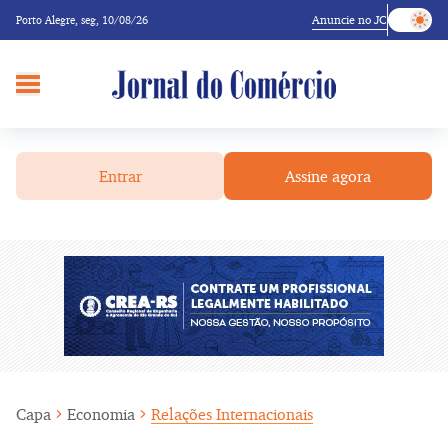
Anuncie no JC
Porto Alegre,
seg, 10/08/26
Entrar
Assine agora
Capa
Economia
Relações Internacionais