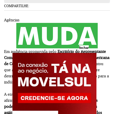
COMPARTILHE:
Agências
fechar
Em audiência promovida pelo
Escritório do Representante
Comercial dos Estados Unidos (USTR)
, a
Câmara Americana
de Comércio para o Brasil (AmCham Brasil)
argumentou
que a proposta de aplicar sobretaxas de até
25%
sobre
determinados produtos brasileiros deve elevar custos para a
indústria e os consumidores norte-americanos.
A entidade, que representa cerca de
3.500
empresas,
afirmou ainda, por meio de nota, que
taxas adicionais
podem "desviar o comércio em favor de concorrentes
asiáticos, ampliar o déficit comercial dos Estados Unidos