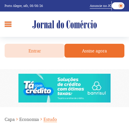
Anuncie no JC
Porto Alegre,
sáb, 08/08/26
Entrar
Assine agora
Capa
Economia
Estudo