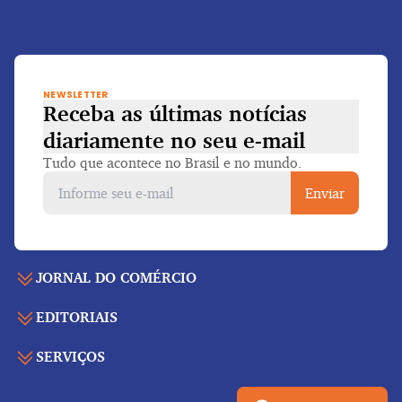
NEWSLETTER
Receba as últimas notícias
diariamente
no seu e-mail
Tudo que acontece no Brasil e no mundo.
Enviar
JORNAL DO COMÉRCIO
EDITORIAIS
Capa
Últimas notícias
SERVIÇOS
Economia
Edição para folhear
Política
Agenda de eventos