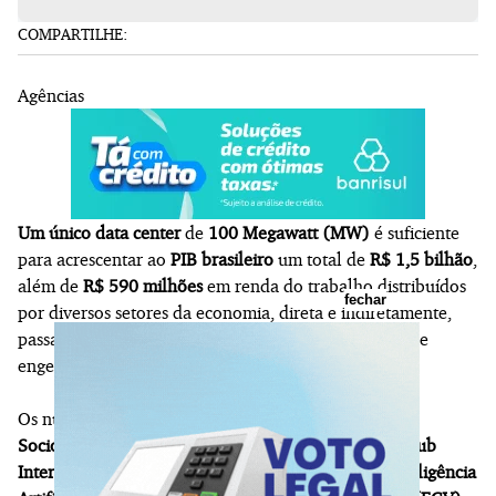
COMPARTILHE:
Agências
Um único data center
de
100 Megawatt (MW)
é suficiente
para acrescentar ao
PIB brasileiro
um total de
R$ 1,5 bilhão
,
além de
R$ 590 milhões
em renda do trabalho distribuídos
fechar
por diversos setores da economia, direta e indiretamente,
passando pela construção civil, comércio e serviços de
engenharia, por exemplo.
Os números estão no estudo "
Potenciais Impactos
Socioeconômicos da Consolidação do Brasil como Hub
Internacional de Infraestrutura Digital na Era da Inteligência