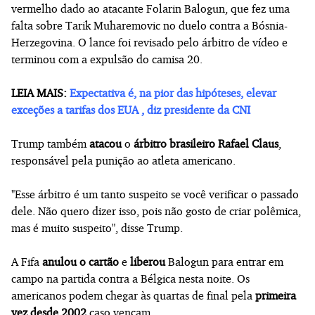
vermelho dado ao atacante Folarin Balogun, que fez uma
falta sobre Tarik Muharemovic no duelo contra a Bósnia-
Herzegovina. O lance foi revisado pelo árbitro de vídeo e
terminou com a expulsão do camisa 20.
LEIA MAIS:
Expectativa é, na pior das hipóteses, elevar
exceções a tarifas dos EUA , diz presidente da CNI
Trump também
atacou
o
árbitro brasileiro Rafael Claus
,
responsável pela punição ao atleta americano.
"Esse árbitro é um tanto suspeito se você verificar o passado
dele. Não quero dizer isso, pois não gosto de criar polêmica,
mas é muito suspeito", disse Trump.
A Fifa
anulou o cartão
e
liberou
Balogun para entrar em
campo na partida contra a Bélgica nesta noite. Os
americanos podem chegar às quartas de final pela
primeira
vez desde 2002
caso vençam.