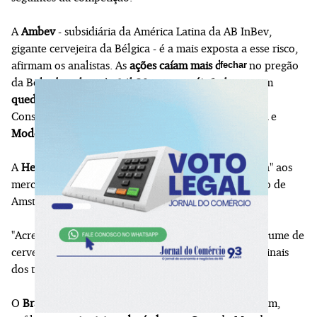
A
Ambev
- subsidiária da América Latina da AB InBev,
gigante cervejeira da Bélgica - é a mais exposta a esse risco,
afirmam os analistas. As
ações caíam mais de 3%
no pregão
fechar
da Bolsa brasileira às 14h30, e os
papéis
fecharam em
queda de 4%
em Bruxelas. Nos Estados Unidos, a
Constellation Brands, que distribui as marcas
Corona
e
Modelo
no país,
caía 6%
.
A
Heineken
, que também tem exposição "significativa" aos
mercados brasileiro e mexicano,
caiu 1,4%
no pregão de
Amsterdã.
"Acreditamos que a concentração do aumento no volume de
cerveja provém de jogos que avançam para as fases finais
dos torneios", dizem os analistas do Morgan Stanley.
O
Brasil
amargou uma derrota para a Noruega e, assim,