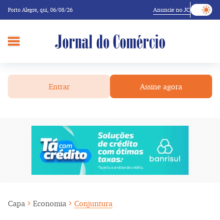
Anuncie no JC
Porto Alegre,
qui, 06/08/26
Entrar
Assine agora
Capa
Economia
Conjuntura