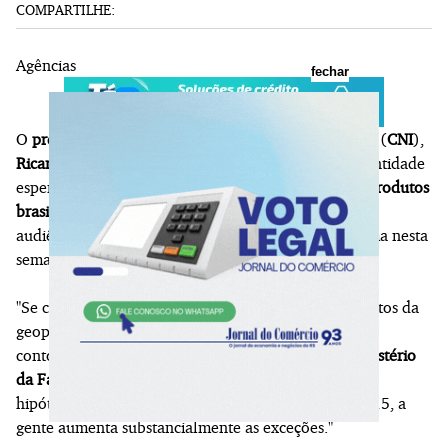
COMPARTILHE:
Agências
fechar
O
presidente da Confederação Nacional da Indústria
(
CNI
),
Ricardo Alban
, disse nesta segunda-feira (6) que a entidade
espera ao menos conseguir
aumentar o número de produtos
brasileiros isentos de tarifas americanas
por meio das
audiências públicas marcadas para tratar sobre o tema nesta
semana.
"Se conseguirmos fugir de eventuais impactos ou efeitos da
geopolítica sobre essa decisão, que a gente consiga
contornar", disse Alban a jornalistas na saída do
Ministério
da Fazenda
, em
Brasília
. "Mesmo assim, na pior das
hipóteses, que é a implementação das tarifas no dia 15, a
gente aumenta substancialmente as exceções."