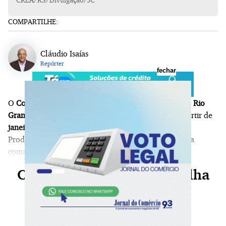
COMPARTILHE:
Cláudio Isaías
Repórter
fechar
O
Conselho Regional de Engenharia e Agronomia do Rio
Grande do Sul (CREA/RS)
terá
novo presidente
a partir de
janeiro de 2027
: Fábio Chaves, que é engenheiro de
Produção e de Segurança do Trabalho, foi eleito para
comandar a entidade no triênio 2027/2029.
Continue sua leitura, escolha
seu plano agora!
Já é nosso assinante?
Faça login