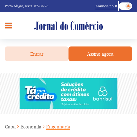
Anuncie no JC
Porto Alegre,
sexta, 07/08/26
Entrar
Assine agora
Capa
Economia
Engenharia