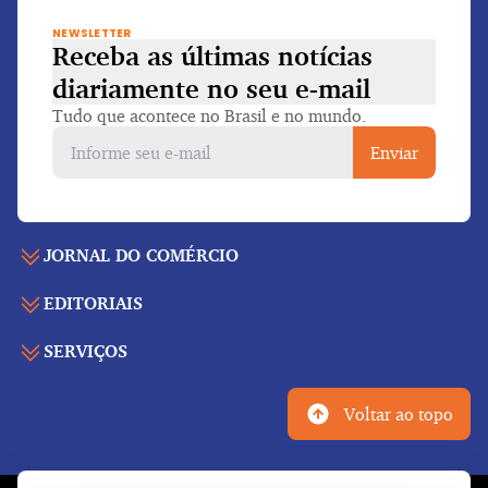
NEWSLETTER
Receba as últimas notícias
diariamente
no seu e-mail
Tudo que acontece no Brasil e no mundo.
Enviar
JORNAL DO COMÉRCIO
EDITORIAIS
Capa
Últimas notícias
SERVIÇOS
Economia
Edição para folhear
Política
Agenda de eventos
Edições anteriores
Voltar ao topo
Geral
Indicadores
Cadernos especiais
Internacional
Galeria de vídeos
Publicidade legal