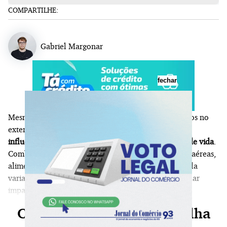
COMPARTILHE:
Gabriel Margonar
fechar
Mesmo sem comprar dólares ou realizar investimentos no
exterior, os
brasileiros convivem diariamente com a
influência da moeda norte-americana sobre o custo de vida
.
Combustíveis, medicamentos, eletrônicos, passagens aéreas,
alimentos e diversos insumos têm preços afetados pela
variação cambial, fazendo com que oscilações do dólar
impactem diretamente o orçamento das famílias.
Continue sua leitura, escolha