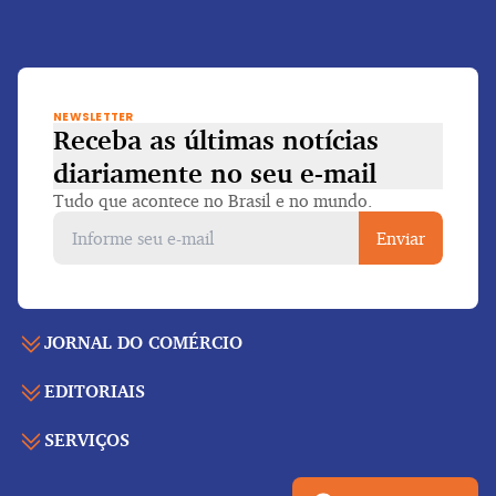
NEWSLETTER
Receba as últimas notícias
diariamente
no seu e-mail
Tudo que acontece no Brasil e no mundo.
Enviar
JORNAL DO COMÉRCIO
EDITORIAIS
Capa
Últimas notícias
SERVIÇOS
Economia
Edição para folhear
Política
Agenda de eventos