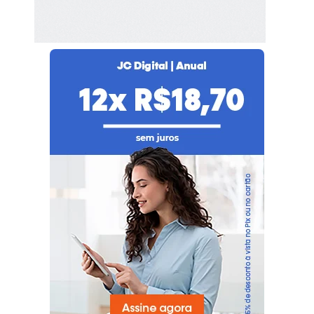
seu plano agora!
Já é nosso assinante?
Faça login