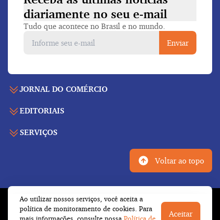
diariamente
no seu e-mail
Tudo que acontece no Brasil e no mundo.
Enviar
JORNAL DO COMÉRCIO
EDITORIAIS
Capa
Últimas notícias
SERVIÇOS
Economia
Edição para folhear
Política
Agenda de eventos
Edições anteriores
Voltar ao topo
Geral
Indicadores
Cadernos especiais
Internacional
Galeria de vídeos
Publicidade legal
Esportes
Ao utilizar nossos serviços, você aceita a
Tempo
Fale conosco
© Copyright 2026 Empresa Jornalística J.C. Jarros
política de monitoramento de cookies. Para
Cultura
Aceitar
Newsletter
Ltda.
Todos os direitos reservados
mais informações, consulte nossa
Política de