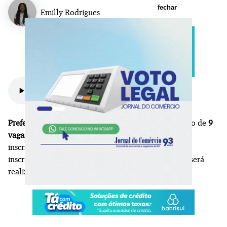
fechar
Emilly Rodrigues
Prefeitura de Bagé
abre processo seletivo simplificado de
9
vagas
no nível de ensino fundamental incompleto. A
inscrição é
gratuita
e o salário é de
R$ 1.789,04
. As
inscrições vão até o dia
8 de junho
e a prova pratica será
realizada no dia
27 de junho.