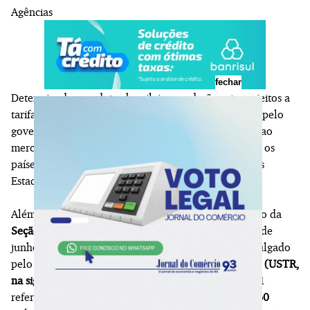
Agências
fechar
Determinados produtos brasileiros poderão estar sujeitos a
tarifas adicionais acumuladas de até
37,5%
impostas pelo
governo
Donald Trump
, elevando o custo de acesso ao
mercado norte-americano e colocando o Brasil entre os
países com maior nível de tarifação para exportar aos
Estados Unidos, afirma a
Amcham Brasil
, em nota.
Além do conjunto de tarifas propostas na investigação da
Seção 301 específica para o Brasil
, informado em 1º de
junho, o cálculo também considera um relatório divulgado
pelo
Representante de Comércio dos Estados Unidos (USTR,
na sigla em inglês)
sobre a investigação da Seção 301
referente ao
trabalho forçado envolvendo cerca de 60