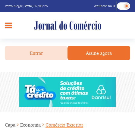
Anuncie no JC
Porto Alegre,
sexta, 07/08/26
Entrar
Assine agora
Capa
Economia
Comércio Exterior