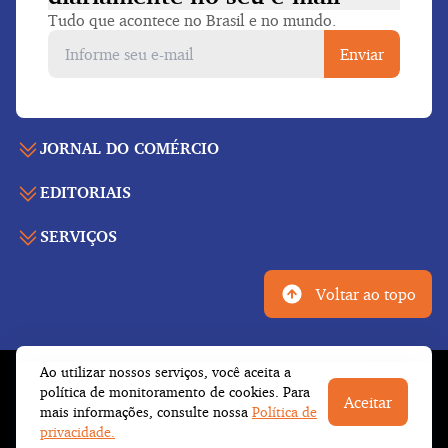
Tudo que acontece no Brasil e no mundo.
Enviar
JORNAL DO COMÉRCIO
EDITORIAIS
Capa
Últimas notícias
SERVIÇOS
Economia
Edição para folhear
Política
Agenda de eventos
Edições anteriores
Voltar ao topo
Geral
Indicadores
Cadernos especiais
Internacional
Galeria de vídeos
Publicidade legal
Esportes
Ao utilizar nossos serviços, você aceita a
Tempo
Fale conosco
© Copyright 2026 Empresa Jornalística J.C. Jarros
política de monitoramento de cookies. Para
Cultura
Aceitar
Newsletter
Ltda.
Todos os direitos reservados
mais informações, consulte nossa
Política de
Trabalhe conosco
Opinião
privacidade.
Institucional