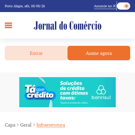
Anuncie no JC
Porto Alegre,
sáb, 08/08/26
Entrar
Assine agora
Capa
Geral
Infraestrutura