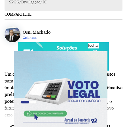
SPGG/Divulgação/JC
COMPARTILHE:
Osni Machado
Colunista
fechar
Um dos maiores projetos de mobilidade urbana previstos
para a Zona Sul da Capital está avançando em sua
implantação pela prefeitura de Porto Alegre.
Com estimativa
preliminar de investimento de até R$ 120 milhões e
potencial de atendimento a cerca de 614 mil pessoas
, o
futuro Terminal Cristal deverá funcionar como um novo
eixo de integração do transporte coletivo da cidade.