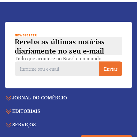
NEWSLETTER
Receba as últimas notícias
diariamente
no seu e-mail
Tudo que acontece no Brasil e no mundo.
Enviar
JORNAL DO COMÉRCIO
EDITORIAIS
Capa
Últimas notícias
SERVIÇOS
Economia
Edição para folhear
Política