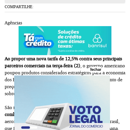
COMPARTILHE:
Agências
Ao propor uma nova tarifa de 12,5% contra seus principais
parceiros comerciais na terça-feira (2)
, o governo americano
fechar
poupou produtos considerados estratégicos para a economia
dos Estados Unidos ou que poderiam provocar aumento de
preços e problemas de abastecimento caso fossem
sobretaxados.
São itens como
café, carne bovina, suco de laranja,
combustíveis fósseis
e componentes da indústria
aeronáutica. As novas regras também valem para o Brasil,
que foi alvo de restrições pela segunda vez nesta semana.