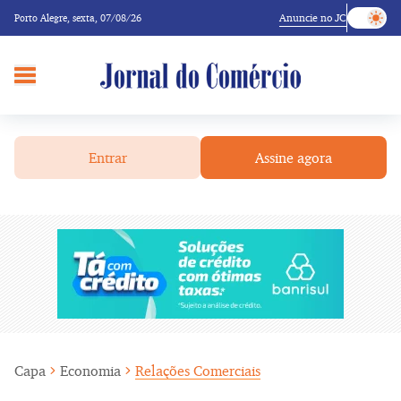
Anuncie no JC
Porto Alegre,
sexta, 07/08/26
Entrar
Assine agora
Capa
Economia
Relações Comerciais