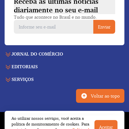
Receba as últimas notícias
diariamente
no seu e-mail
Tudo que acontece no Brasil e no mundo.
Enviar
JORNAL DO COMÉRCIO
EDITORIAIS
Capa
Últimas notícias
SERVIÇOS
Economia
Edição para folhear
Política
Agenda de eventos
Edições anteriores
Voltar ao topo
Geral
Indicadores
Cadernos especiais
Internacional
Galeria de vídeos
Publicidade legal
Esportes
Ao utilizar nossos serviços, você aceita a
Tempo
Fale conosco
© Copyright 2026 Empresa Jornalística J.C. Jarros
política de monitoramento de cookies. Para
Cultura
Aceitar
Newsletter
Ltda.
Todos os direitos reservados