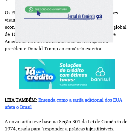
Os EUA dizem que as novas tarifas impostas a 60 países
visam compensar os efeitos do trabalho forçado na
economia americana. A medida substitui a sobretaxa global
de 10% imposta por Trump, quando a Suprema Corte
Americana tornou inconstitucional as restrições do
presidente Donald Trump ao comércio exterior.
LEIA TAMBÉM:
Entenda como a tarifa adicional dos EUA
afeta o Brasil
A nova tarifa teve base na Seção 301 da Lei de Comércio de
1974, usada para "responder a práticas injustificáveis,