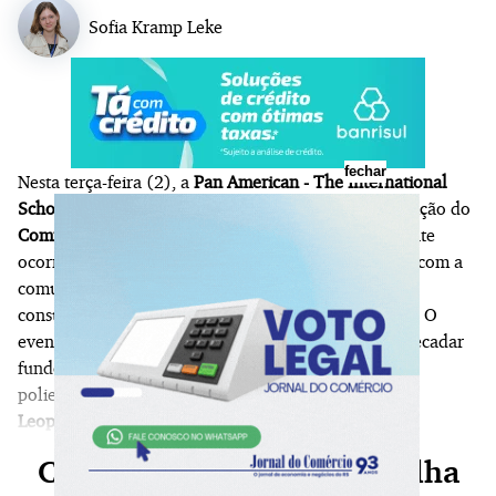
Sofia Kramp Leke
fechar
Nesta terça-feira (2), a
Pan American - The International
School of Porto Alegre realiza
, às 19h, a primeira edição do
Community & Connection Dinner
. O jantar beneficente
ocorre no Instituto Ling, na Capital, onde se reúnem com a
comunidade escolar, autoridades e representantes
consulares em uma noite marcada por solidariedade. O
evento promovido pela escola internacional visa arrecadar
fundos exclusivamente para a reforma da quadra
poliesportiva da
Escola Estadual Imperatriz
Leopoldina
através de um leilão.
Continue sua leitura, escolha