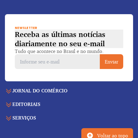
NEWSLETTER
Receba as últimas notícias
diariamente
no seu e-mail
Tudo que acontece no Brasil e no mundo.
Enviar
JORNAL DO COMÉRCIO
EDITORIAIS
Capa
Últimas notícias
SERVIÇOS
Economia
Edição para folhear
Política
Agenda de eventos
Edições anteriores
Voltar ao topo
Geral