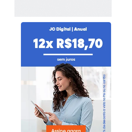
seu plano agora!
Já é nosso assinante?
Faça login