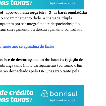
el) aprovou nesta terça-feira (2) as
bases regulatórias
elo encaminhamento dado, a chamada "dupla
 optarem por ser integralmente despachados pelo
, com carregamento ou descarregamento controlado
er neste ano se aproxima do limite
na fase de descarregamento das baterias (injeção de
l cobrança também no carregamento (consumo). Em
serão despachados pelo ONS, pagarão tanto pela