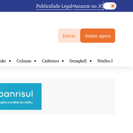
Publicidade Legal
Anuncie no JC
Entrar
Assine agora
ião
Colunas
Cadernos
GeraçãoE
Núcleo-I