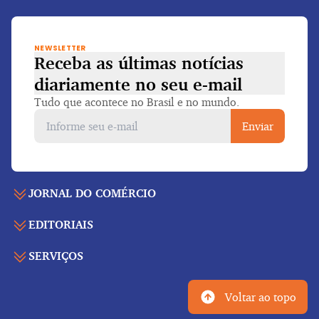
NEWSLETTER
Receba as últimas notícias
diariamente
no seu e-mail
Tudo que acontece no Brasil e no mundo.
Enviar
JORNAL DO COMÉRCIO
EDITORIAIS
Capa
Últimas notícias
SERVIÇOS
Economia
Edição para folhear
Política
Agenda de eventos
Edições anteriores
Voltar ao topo
Geral
Indicadores
Cadernos especiais