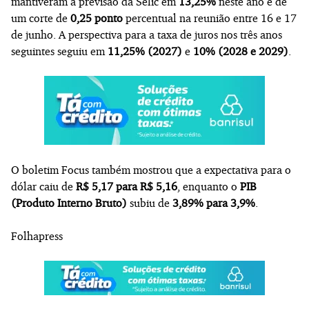
mantiveram a previsão da Selic em
13,25%
neste ano e de
um corte de
0,25 ponto
percentual na reunião entre 16 e 17
de junho. A perspectiva para a taxa de juros nos três anos
seguintes seguiu em
11,25% (2027)
e
10% (2028 e 2029)
.
O boletim Focus também mostrou que a expectativa para o
dólar caiu de
R$ 5,17 para R$ 5,16
, enquanto o
PIB
(Produto Interno Bruto)
subiu de
3,89% para 3,9%
.
Folhapress