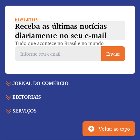
NEWSLETTER
Receba as últimas notícias
diariamente
no seu e-mail
Tudo que acontece no Brasil e no mundo.
Enviar
JORNAL DO COMÉRCIO
EDITORIAIS
Capa
Últimas notícias
SERVIÇOS
Economia
Edição para folhear
Política
Agenda de eventos
Edições anteriores
Voltar ao topo
Geral
Indicadores
Cadernos especiais