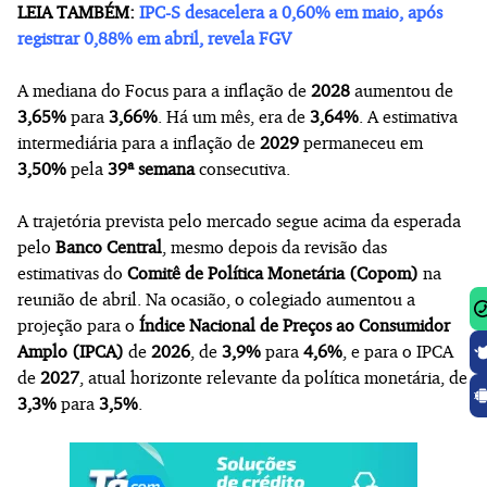
LEIA TAMBÉM:
IPC-S desacelera a 0,60% em maio, após
registrar 0,88% em abril, revela FGV
A mediana do Focus para a inflação de
2028
aumentou de
3,65%
para
3,66%
. Há um mês, era de
3,64%
. A estimativa
intermediária para a inflação de
2029
permaneceu em
3,50%
pela
39ª semana
consecutiva.
A trajetória prevista pelo mercado segue acima da esperada
pelo
Banco Central
, mesmo depois da revisão das
estimativas do
Comitê de Política Monetária (Copom)
na
reunião de abril. Na ocasião, o colegiado aumentou a
projeção para o
Índice Nacional de Preços ao Consumidor
Amplo (IPCA)
de
2026
, de
3,9%
para
4,6%
, e para o IPCA
de
2027
, atual horizonte relevante da política monetária, de
3,3%
para
3,5%
.