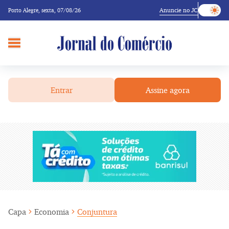
Anuncie no JC
Porto Alegre,
sexta, 07/08/26
Entrar
Assine agora
Capa
Economia
Conjuntura