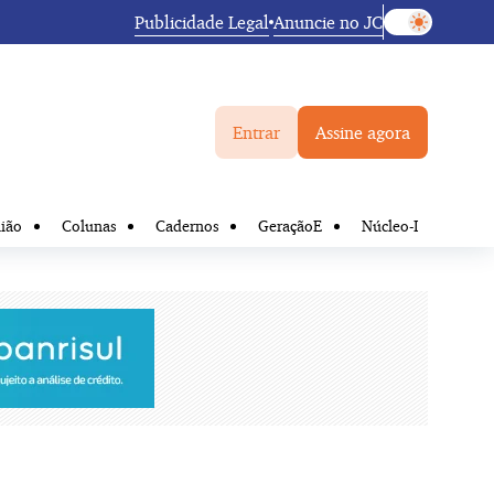
Publicidade Legal
Anuncie no JC
Entrar
Assine agora
ião
Colunas
Cadernos
GeraçãoE
Núcleo-I