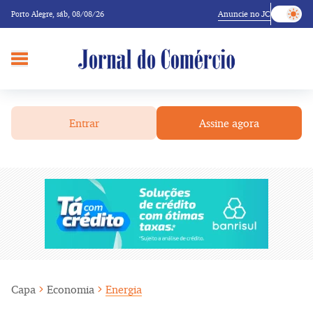
Anuncie no JC
Porto Alegre,
sáb, 08/08/26
Entrar
Assine agora
Capa
Economia
Energia