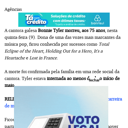
Agências
A cantora galesa
Bonnie Tyler morreu, aos 75 anos
, nesta
quinta-feira (9). Dona de uma das vozes mais marcantes da
música pop, ficou conhecida por sucessos como
Total
Eclipse of the Heart
,
Holding Out for a Hero
,
It's a
Heartache
e
Lost in France
.
A morte foi confirmada pela família em uma rede social da
cantora. Tyler estava
internada ao menos desde o início de
fechar
maio
.
RELEMBRE:
Em Porto Alegre, Bonnie Tyler celebra carreira
de mais de 50 anos com grande noite de rock
Ficou conhecida por sua característica voz rouca,
particularidade adquirida após uma cirurgia para remover