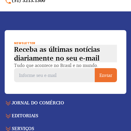
(51) 3213.1300
NEWSLETTER
Receba as últimas notícias
diariamente
no seu e-mail
Tudo que acontece no Brasil e no mundo.
Enviar
JORNAL DO COMÉRCIO
EDITORIAIS
Capa
Últimas notícias
SERVIÇOS
Economia