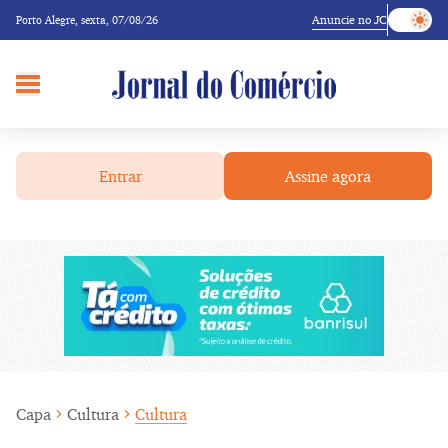
Anuncie no JC
Porto Alegre,
sexta, 07/08/26
Entrar
Assine agora
Capa
Cultura
Cultura