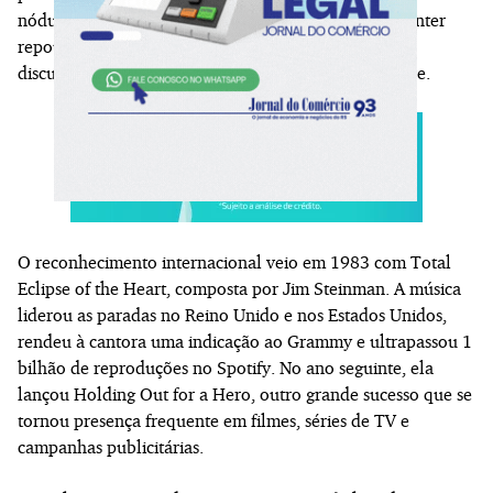
nódulos das cordas vocais, em 1977. Orientada a manter
repouso vocal, Tyler acabou gritando durante uma
discussão, o que alterou permanentemente seu timbre.
O reconhecimento internacional veio em 1983 com Total
Eclipse of the Heart, composta por Jim Steinman. A música
liderou as paradas no Reino Unido e nos Estados Unidos,
rendeu à cantora uma indicação ao Grammy e ultrapassou 1
bilhão de reproduções no Spotify. No ano seguinte, ela
lançou Holding Out for a Hero, outro grande sucesso que se
tornou presença frequente em filmes, séries de TV e
campanhas publicitárias.