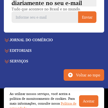
diariamente
no seu e-mail
Tudo que acontece no Brasil e no mundo.
Enviar
JORNAL DO COMÉRCIO
EDITORIAIS
Capa
Últimas notícias
SERVIÇOS
Economia
Edição para folhear
Política
Agenda de eventos
Edições anteriores
Voltar ao topo
Geral
Indicadores
Cadernos especiais
Internacional
Galeria de vídeos
Publicidade legal
Esportes
Ao utilizar nossos serviços, você aceita a
Tempo
Fale conosco
© Copyright 2026 Empresa Jornalística J.C. Jarros
política de monitoramento de cookies. Para
Cultura
Aceitar
Newsletter
Ltda.
Todos os direitos reservados
mais informações, consulte nossa
Política de
Trabalhe conosco
Opinião