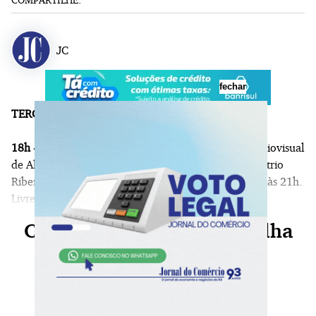
JC
fechar
TERÇA-FEIRA, 7 DE JULHO
18h -
Abertura de
Noite de Temporal
, instalação audiovisual
de Alex Domingues. Na Cinemateca Capitólio (Demétrio
Ribeiro, 1.085). Até 23/08, de terça a domingo, 14h às 21h.
Livre.
Continue sua leitura, escolha
seu plano agora!
Já é nosso assinante?
Faça login