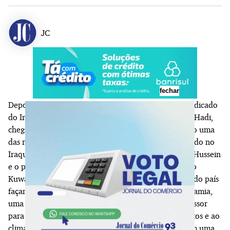
JC
fechar
Depois de conquistar a crítica internacional e ser o indicado
do Iraque ao Oscar,
O Bolo do Presidente
, de Hasan Hadi,
chega aos cinemas de Porto Alegre credenciado como uma
das revelações do cinema contemporâneo. Ambientado no
Iraque dos anos 1990, durante o regime de Saddam Hussein
e o período de sanções econômicas após a invasão do
Kuwait, o presidente determina que todas as escolas do país
façam um bolo em homenagem ao seu aniversário. Lamia,
uma menina de nove anos, é escolhida por seu professor
para a tarefa. Em meio à escassez extrema de alimentos e ao
clima de medo instaurado no país, Lamia embarca em uma