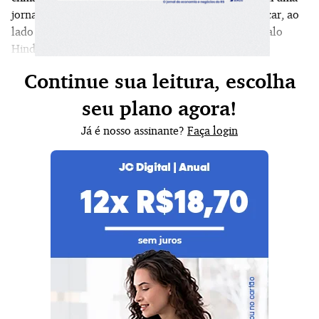
jornada pela cidade em busca de ovos, farinha e açúcar, ao
lado da avó Bibi, do amigo Saeed e do inseparável galo
Hindi.
Continue sua leitura, escolha
seu plano agora!
Já é nosso assinante?
Faça login