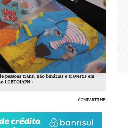
 pessoas trans, não binárias e travestis em
ulho LGBTQIAPN+
COMPARTILHE: