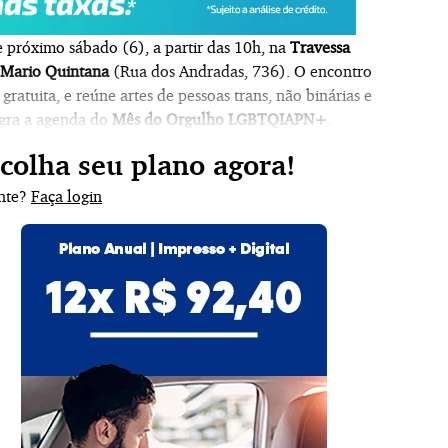
 próximo sábado (6), a partir das 10h, na
Travessa
 Mario Quintana
(
Rua dos Andradas, 736
). O encontro
gratuita, e reúne artes de pessoas trans, não binárias e
egra a agenda do
Mês do Orgulho LGBTQIAPN+
.
scolha seu plano agora!
ante?
Faça login