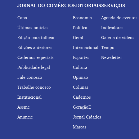
JORNAL DO COMÉRCIO
EDITORIAIS
SERVIÇOS
Capa
Economia
Agenda de eventos
Últimas notícias
Política
Indicadores
Edição para folhear
Geral
Galeria de vídeos
Edições anteriores
Internacional
Tempo
Cadernos especiais
Esportes
Newsletter
Publicidade legal
Cultura
Fale conosco
Opinião
Trabalhe conosco
Colunas
Institucional
Cadernos
Assine
GeraçãoE
Anuncie
Jornal Cidades
Marcas