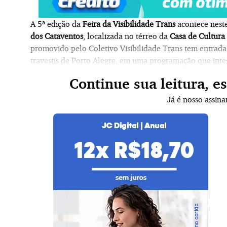
A 5ª edição da
Feira da Visibilidade Trans
acontece neste
dos Cataventos
, localizada no térreo da
Casa de Cultura
promovido pelo
Coletivo Visibilidade Trans
tem
entrada 
travestis de Porto Alegre, em uma programação que int
Continue sua leitura, e
Já é nosso assin