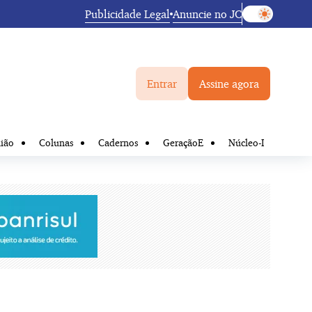
Publicidade Legal
Anuncie no JC
Entrar
Assine agora
ião
Colunas
Cadernos
GeraçãoE
Núcleo-I