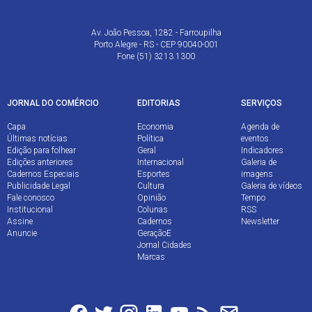
Av. João Pessoa, 1282 - Farroupilha
Porto Alegre - RS - CEP 90040-001
Fone (51) 3213.1300
JORNAL DO COMÉRCIO
EDITORIAS
SERVIÇOS
Capa
Economia
Agenda de
Últimas notícias
Política
eventos
Edição para folhear
Geral
Indicadores
Edições anteriores
Internacional
Galeria de
Cadernos Especiais
Esportes
imagens
Publicidade Legal
Cultura
Galeria de vídeos
Fale conosco
Opinião
Tempo
Institucional
Colunas
RSS
Assine
Cadernos
Newsletter
Anuncie
GeraçãoE
Jornal Cidades
Marcas