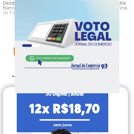
Deodoro, S/N). O espetáculo, acompanhado da Orquestra
Barroca e Orquestra Folclórica de Chamamé, sob regência
de Fernando Cordella, tem entrada franca.
CONTINUE SUA
LEITURA,
ESCOLHA SEU PLANO
AGORA!
Já é nosso assinante?
Faça login