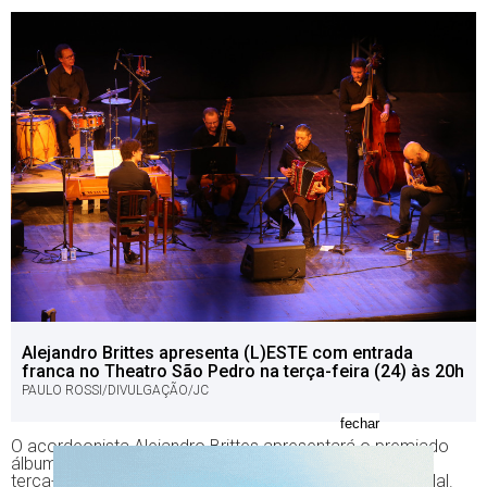
Alejandro Brittes apresenta (L)ESTE com entrada
franca no Theatro São Pedro na terça-feira (24) às 20h
PAULO ROSSI/DIVULGAÇÃO/JC
fechar
O acordeonista Alejandro Brittes apresentará o premiado
álbum (L)ESTE pela primeira vez em Porto Alegre nesta
terça-feira (24), às 20h, no Theatro São Pedro (Praça Mal.