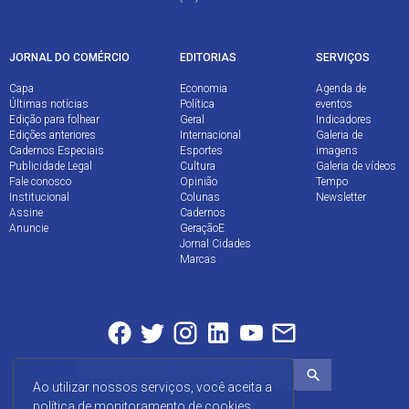
JORNAL DO COMÉRCIO
EDITORIAS
SERVIÇOS
Capa
Economia
Agenda de
Últimas notícias
Política
eventos
Edição para folhear
Geral
Indicadores
Edições anteriores
Internacional
Galeria de
Cadernos Especiais
Esportes
imagens
Publicidade Legal
Cultura
Galeria de vídeos
Fale conosco
Opinião
Tempo
Institucional
Colunas
Newsletter
Assine
Cadernos
Anuncie
GeraçãoE
Jornal Cidades
Marcas
Ao utilizar nossos serviços, você aceita a
política de monitoramento de cookies.