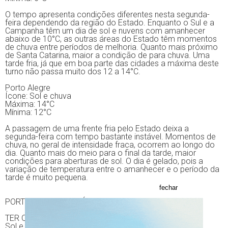
O tempo apresenta condições diferentes nesta segunda-
feira dependendo da região do Estado. Enquanto o Sul e a
Campanha têm um dia de sol e nuvens com amanhecer
abaixo de 10°C, as outras áreas do Estado têm momentos
de chuva entre períodos de melhoria. Quanto mais próximo
de Santa Catarina, maior a condição de para chuva. Uma
tarde fria, já que em boa parte das cidades a máxima deste
turno não passa muito dos 12 a 14°C.
Porto Alegre
Ícone: Sol e chuva
Máxima: 14°C
Mínima: 12°C
A passagem de uma frente fria pelo Estado deixa a
segunda-feira com tempo bastante instável. Momentos de
chuva, no geral de intensidade fraca, ocorrem ao longo do
dia. Quanto mais do meio para o final da tarde, maior
condições para aberturas de sol. O dia é gelado, pois a
variação de temperatura entre o amanhecer e o período da
tarde é muito pequena.
fechar
PORTO ALEGRE – PRÓXIMOS CINCO DIAS
TER QUA QUI SEX SAB
Sol e nuvens Sol Sol Sol e chuva Chuva