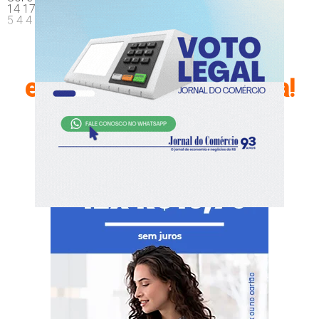
14 17 18 15 15
5 4 4 10 10
Continue sua leitura,
escolha seu plano agora!
Já é nosso assinante?
Faça login