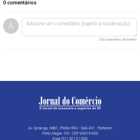
0
comentários
A
250
caracteres restantes
Av. Ipiranga, 6681, Prédio 99A - Sala 401 - Partenon
Porto Alegre - RS - CEP 90619-900
Fone (51) 3213.1300