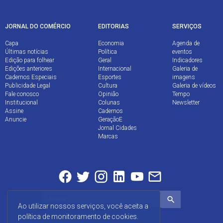
JORNAL DO COMÉRCIO
EDITORIAS
SERVIÇOS
Capa
Economia
Agenda de
Últimas notícias
Política
eventos
Edição para folhear
Geral
Indicadores
Edições anteriores
Internacional
Galeria de
Cadernos Especiais
Esportes
imagens
Publicidade Legal
Cultura
Galeria de vídeos
Fale conosco
Opinião
Tempo
Institucional
Colunas
Newsletter
Assine
Cadernos
Anuncie
GeraçãoE
Jornal Cidades
Marcas
Ao utilizar nossos serviços, você aceita a
política de monitoramento de cookies.