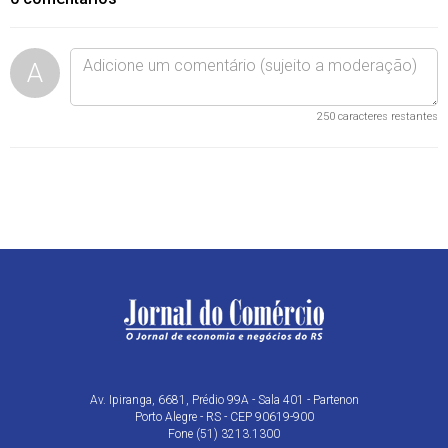
A
250
caracteres restantes
Av. Ipiranga, 6681, Prédio 99A - Sala 401 - Partenon
Porto Alegre - RS - CEP 90619-900
Fone (51) 3213.1300