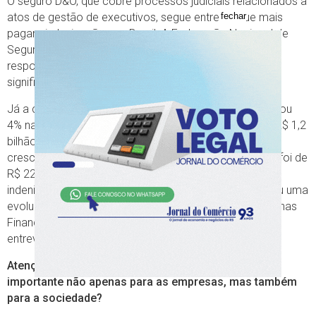
O seguro D&O, que cobre processos judiciais relacionados a
atos de gestão de executivos, segue entre os que mais
fechar
pagam indenizações no Brasil. A Federação Nacional de
Seguros Gerais informou que em 2022 este seguro de
responsabilidade civil pagou R$ 558 milhões, o que
significou um crescimento de 206,8% sobre 2021.
Já a contratação de apólices deste segmento aumentou
4% na comparação com o ano anterior, arrecadando R$ 1,2
bilhão. O Rio Grande do Sul também registrou alto
crescimento do seguro D&O. Em 2002, a arrecadação foi de
R$ 22 milhões, com uma expansão de 108%. As
indenizações ficaram em R$ 2 milhões, o que significou uma
evolução de 54%. O presidente da subcomissão de Linhas
Financeiras da FenSeg, João Fontes, destaca nesta
entrevista o crescimento do seguro D&O no país.
Atenção no Seguro (AS) - Por que este seguro é
importante não apenas para as empresas, mas também
para a sociedade?