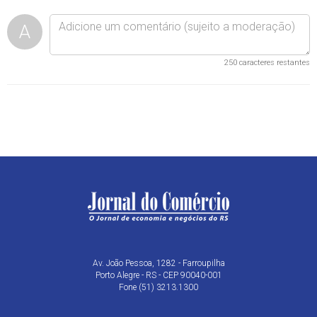
A
250
caracteres restantes
Av. João Pessoa, 1282 - Farroupilha
Porto Alegre - RS - CEP 90040-001
Fone (51) 3213.1300