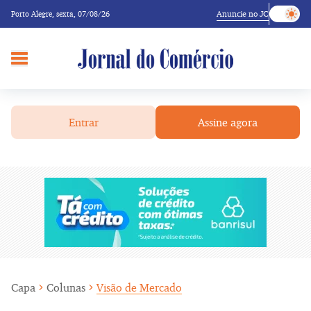
Anuncie no JC
Porto Alegre,
sexta, 07/08/26
Entrar
Assine agora
Capa
Colunas
Visão de Mercado