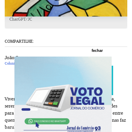
ChatGPT/JC
COMPARTILHE:
fechar
João Satt
Colunista
Vivemos no limite do nosso conhecimento. Resiliência,
serenidade e abertura ao novo deixaram de ser virtudes
para se tornarem ativos de sobrevivência. A distância entre
quem produz propostas transformadoras e quem apenas faz
barulho nunca foi tão grande. Mais do que nunca,