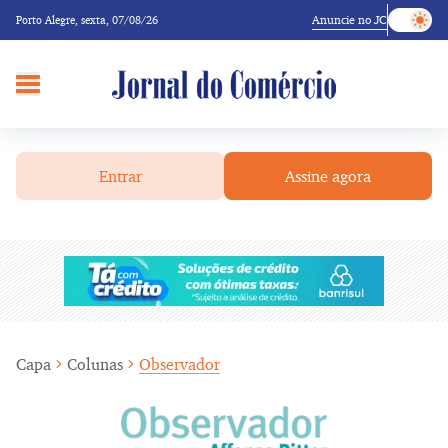
Anuncie no JC
Porto Alegre,
sexta, 07/08/26
Entrar
Assine agora
Capa
Colunas
Observador