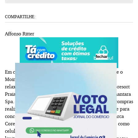
COMPARTILHE:
Affonso Ritter
fechar
Em comemoração ao Dia das Mães, a Rede Bourbon e o
Moinhos Shopping irão sortear uma experiência de
relaxamento e conexão com a natureza no Tivoli Ecoresort
Praia do Forte, na Bahia, com acesso ao premiado Anantara
Spa. Os clientes poderão trocar suas notas fiscais de compras
realizadas de 27/04 a 11/05 por um número da sorte para
concorrer ao sorteio e uma cross bag exclusiva da marca
Corello. O modelo é ideal para levar itens essenciais, como
celular, documentos e cartões. O número de bolsas é