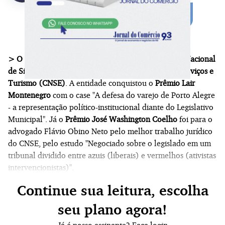
> O SindilojasPOA
foi premiado no 41º
Congresso Nacional
de Sindicatos Empresariais do Comércio de Bens, Serviços e
Turismo (CNSE)
. A entidade conquistou o
Prêmio Lair
Montenegro
com o case "A defesa do varejo de Porto Alegre
- a representação político-institucional diante do Legislativo
Municipal". Já o
Prêmio José Washington Coelho
foi para o
advogado Flávio Obino Neto pelo melhor trabalho jurídico
do CNSE, pelo estudo "Negociado sobre o legislado em um
tribunal dividido entre azuis (liberais) e vermelhos (ativistas
intervencionistas)".
Continue sua leitura, escolha
seu plano agora!