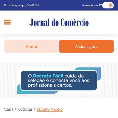
Anuncie no JC
Porto Alegre,
qui, 06/08/26
Entrar
Assine agora
Capa
Colunas
Minuto Varejo