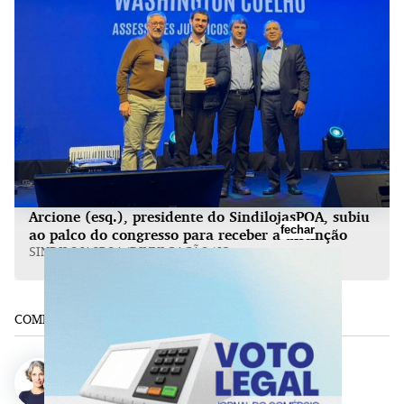
Arcione (esq.), presidente do SindilojasPOA, subiu
fechar
ao palco do congresso para receber a distinção
SINDILOJASPOA/DIVULGAÇÃO/JC
COMPARTILHE:
Patrícia Comunello