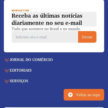
NEWSLETTER
Receba as últimas notícias
diariamente
no seu e-mail
Tudo que acontece no Brasil e no mundo.
Enviar
JORNAL DO COMÉRCIO
EDITORIAIS
Capa
Últimas notícias
SERVIÇOS
Economia
Edição para folhear
Política
Agenda de eventos
Edições anteriores
Voltar ao topo
Geral
Indicadores
Cadernos especiais
Internacional
Galeria de vídeos