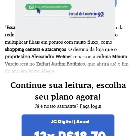
"
Essa é exclusiva. Ninguém sabe ainda
", avisou o dono da
rede de varejo de informática
que chama a atenção ao
multiplicar filiais em pontos com muito fluxo, como
shopping centers e atacarejos
. O destino da loja que o
proprietário Alessandro Weimer
repassou à
coluna Minuto
Varejo
será no
Zaffari Jardim Botânico
, que abrirá até o fim
do ano em Porto Alegre.
Continue sua leitura, escolha
seu plano agora!
Já é nosso assinante?
Faça login