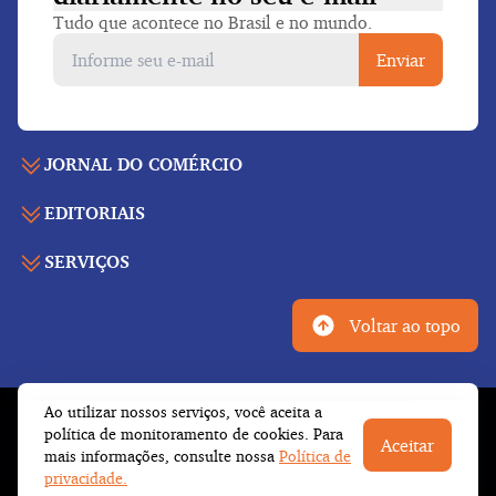
Tudo que acontece no Brasil e no mundo.
Enviar
JORNAL DO COMÉRCIO
EDITORIAIS
Capa
Últimas notícias
SERVIÇOS
Economia
Edição para folhear
Política
Agenda de eventos
Edições anteriores
Voltar ao topo
Geral
Indicadores
Cadernos especiais
Internacional
Galeria de vídeos
Publicidade legal
Esportes
Ao utilizar nossos serviços, você aceita a
Tempo
Fale conosco
© Copyright 2026 Empresa Jornalística J.C. Jarros
política de monitoramento de cookies. Para
Cultura
Aceitar
Newsletter
Ltda.
Todos os direitos reservados
mais informações, consulte nossa
Política de
Trabalhe conosco
Opinião
privacidade.
Institucional