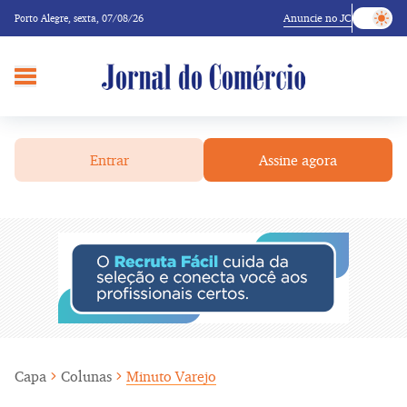
Anuncie no JC
Porto Alegre,
sexta, 07/08/26
Entrar
Assine agora
Capa
Colunas
Minuto Varejo