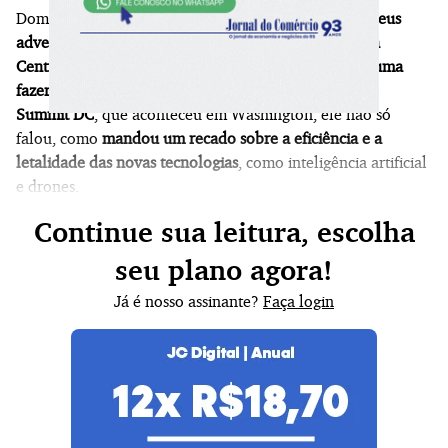
Dominar a tecnologia para
não ser dominado pelos seus
adversários
.
John Ratcliffe, diretor da CIA,
a
Agência
Central de Inteligência dos Estados Unidos,
não costuma
fazer muitas aparições públicas
. Mas, durante o
AWS
Summit DC
, que aconteceu em Washington, ele não só
falou, como
mandou um recado sobre a eficiência e a
letalidade das novas tecnologias
, como inteligência artificial
e drones.
Continue sua leitura, escolha
seu plano agora!
Já é nosso assinante?
Faça login