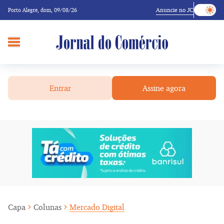
Anuncie no JC
Porto Alegre,
dom, 09/08/26
Entrar
Assine agora
Capa
Colunas
Mercado Digital