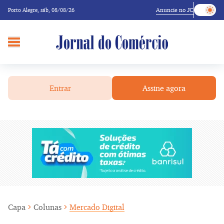
Anuncie no JC
Porto Alegre,
sáb, 08/08/26
Entrar
Assine agora
Capa
Colunas
Mercado Digital