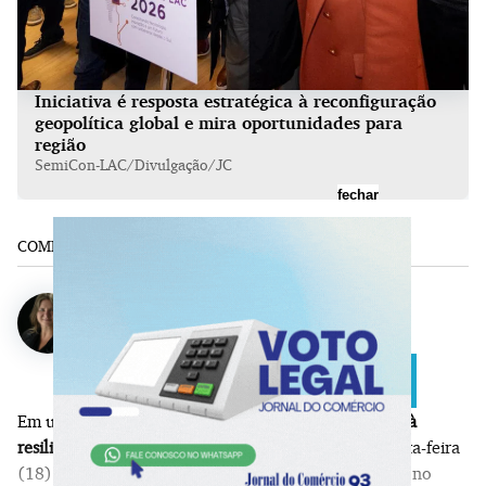
Iniciativa é resposta estratégica à reconfiguração
geopolítica global e mira oportunidades para
região
SemiCon-LAC/Divulgação/JC
fechar
COMPARTILHE:
Patricia Knebel
Em um movimento atento à
soberania tecnológica e à
resiliência econômica da região
, foi
assinada
na quinta-feira
(18) a
Declaração de Porto Alegre
, em ato realizado no