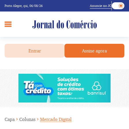
Anuncie no JC
Porto Alegre,
qui, 06/08/26
Entrar
Assine agora
Capa
Colunas
Mercado Digital