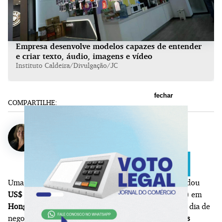
Empresa desenvolve modelos capazes de entender
e criar texto, áudio, imagens e vídeo
Instituto Caldeira/Divulgação/JC
fechar
COMPARTILHE:
Patricia Knebel
Uma
empresa fundada no início de 2021
, que arrecadou
US$ 690 milhões em seu IPO
(Initial Public Offering) em
Hong Kong
, viu suas ações subirem 55% no primeiro dia de
negociação e atende mais de
200 milhões de usuários