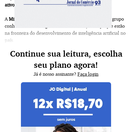
ativos
.
A
Minimax, com sede em Xangai, na China,
integra o grupo
conhecido como “
Tigres da IA”
da China, startups que estão
na fronteira do desenvolvimento de inteligência artificial no
país.
Continue sua leitura, escolha
seu plano agora!
Já é nosso assinante?
Faça login