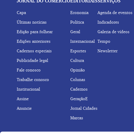
JORNAL DO COMÉRCIO
EDITORIAIS
SERVIÇOS
Capa
Economia
Agenda de eventos
Últimas notícias
Política
Indicadores
Edição para folhear
Geral
Galeria de vídeos
Edições anteriores
Internacional
Tempo
Cadernos especiais
Esportes
Newsletter
Publicidade legal
Cultura
Fale conosco
Opinião
Trabalhe conosco
Colunas
Institucional
Cadernos
Assine
GeraçãoE
Anuncie
Jornal Cidades
Marcas