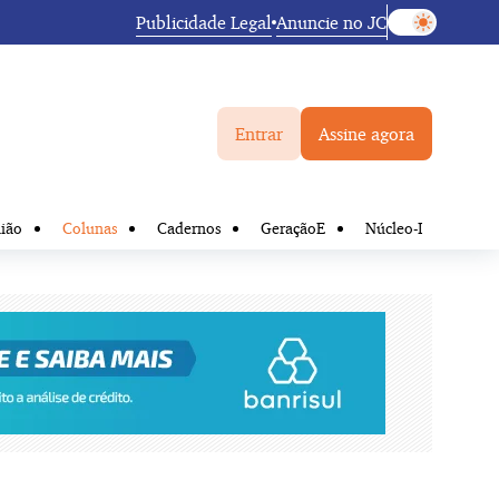
Publicidade Legal
Anuncie no JC
Entrar
Assine agora
ião
Colunas
Cadernos
GeraçãoE
Núcleo-I