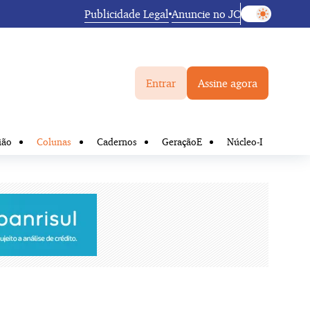
Publicidade Legal
Anuncie no JC
Entrar
Assine agora
ião
Colunas
Cadernos
GeraçãoE
Núcleo-I