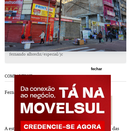
fernando albrecht/especial/jc
fechar
COMPARTILHE:
Fernando Albrecht
A estratégica área do falecido Esqueletão, na esquina das