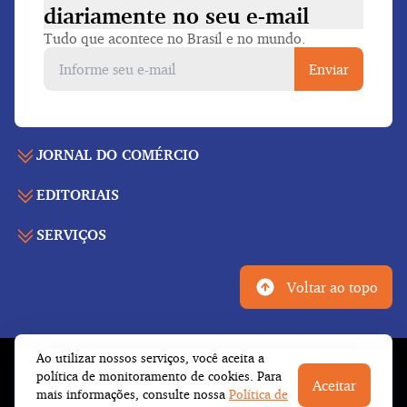
diariamente
no seu e-mail
Tudo que acontece no Brasil e no mundo.
Enviar
JORNAL DO COMÉRCIO
EDITORIAIS
Capa
Últimas notícias
SERVIÇOS
Economia
Edição para folhear
Política
Agenda de eventos
Edições anteriores
Voltar ao topo
Geral
Indicadores
Cadernos especiais
Internacional
Galeria de vídeos
Publicidade legal
Esportes
Ao utilizar nossos serviços, você aceita a
Tempo
Fale conosco
© Copyright 2026 Empresa Jornalística J.C. Jarros
política de monitoramento de cookies. Para
Cultura
Aceitar
Newsletter
Ltda.
Todos os direitos reservados
mais informações, consulte nossa
Política de
Trabalhe conosco