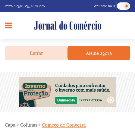
Anuncie no JC
Porto Alegre,
seg, 10/08/26
Entrar
Assine agora
Capa
Colunas
Começo de Conversa